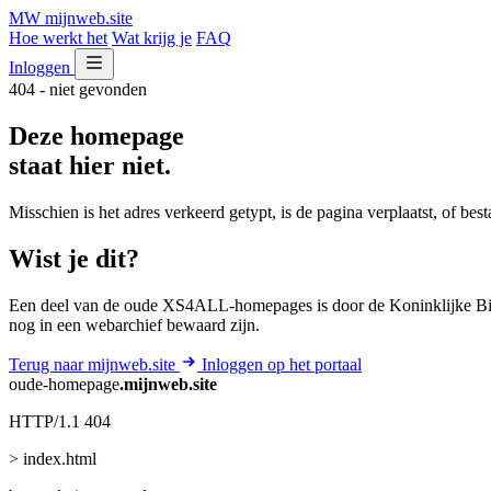
MW
mijnweb
.site
Hoe werkt het
Wat krijg je
FAQ
Inloggen
404 - niet gevonden
Deze homepage
staat hier niet.
Misschien is het adres verkeerd getypt, is de pagina verplaatst, of be
Wist je dit?
Een deel van de oude XS4ALL-homepages is door de Koninklijke Bib
nog in een webarchief bewaard zijn.
Terug naar mijnweb.site
Inloggen op het portaal
oude-homepage
.mijnweb.site
HTTP/1.1 404
> index.html